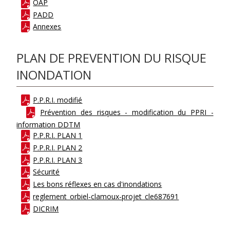
OAP
PADD
Annexes
PLAN DE PREVENTION DU RISQUE
INONDATION
P.P.R.I. modifié
Prévention des risques - modification du PPRI -
information DDTM
P.P.R.I. PLAN 1
P.P.R.I. PLAN 2
P.P.R.I. PLAN 3
Sécurité
Les bons réflexes en cas d'inondations
reglement_orbiel-clamoux-projet_cle687691
DICRIM