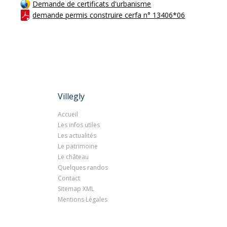
Demande de certificats d'urbanisme
demande permis construire cerfa n° 13406*06
Villegly
Accueil
Les infos utiles
Les actualités
Le patrimoine
Le château
Quelques randos
Contact
Sitemap XML
Mentions Légales