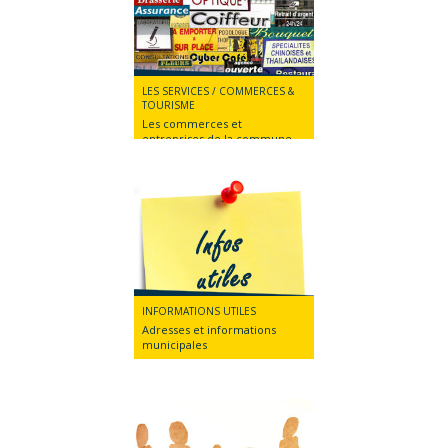
LES SERVICES / COMMERCES &
TOURISME
Les commerces et
entreprises de la commune
de Villegly
INFORMATIONS UTILES
Adresses et informations
municipales