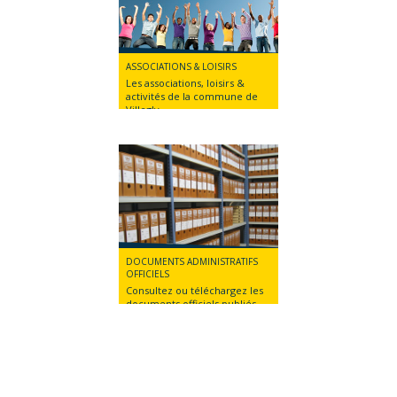
ASSOCIATIONS & LOISIRS
Les associations, loisirs &
activités de la commune de
Villegly
DOCUMENTS ADMINISTRATIFS
OFFICIELS
Consultez ou téléchargez les
documents officiels publiés
par la mairie de Villegly.