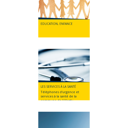
EDUCATION, ENFANCE
LES SERVICES À LA SANTÉ
Téléphones d'urgence et
services à la santé de la
commune de Villegly