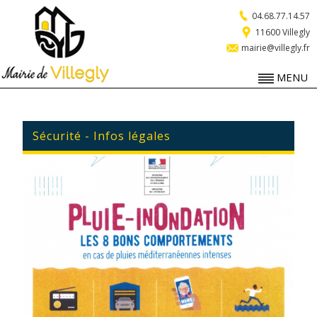
04.68.77.14.57
11600 Villegly
mairie@villegly.fr
MENU
Sécurité - Infos légales