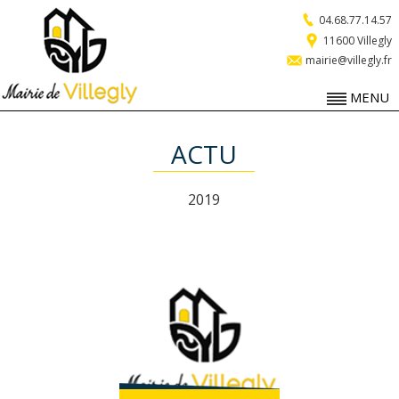
04.68.77.14.57
11600 Villegly
mairie@villegly.fr
MENU
ACTU
2019