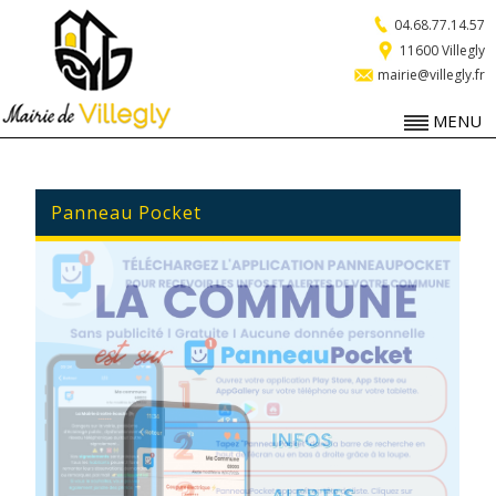
04.68.77.14.57
11600 Villegly
mairie@villegly.fr
MENU
Panneau Pocket