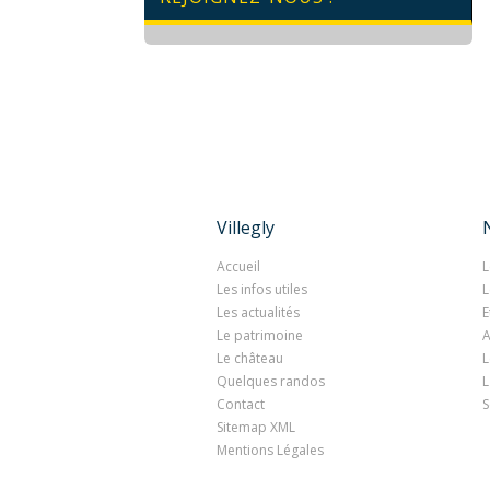
Villegly
Accueil
L
Les infos utiles
L
Les actualités
E
Le patrimoine
A
Le château
L
Quelques randos
L
Contact
S
Sitemap XML
Mentions Légales