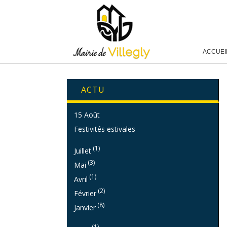
ACCUEI
ACTU
15 Août
Festivités estivales
(1)
Juillet
(3)
Mai
(1)
Avril
(2)
Février
(8)
Janvier
(1)