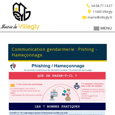
04.68.77.14.57
11600 Villegly
mairie@villegly.fr
MENU
Communication gendarmerie : Pishing -
Hameçonnage