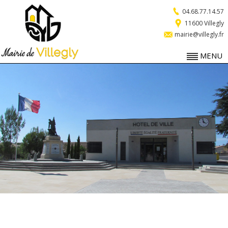
04.68.77.14.57
11600 Villegly
mairie@villegly.fr
MENU