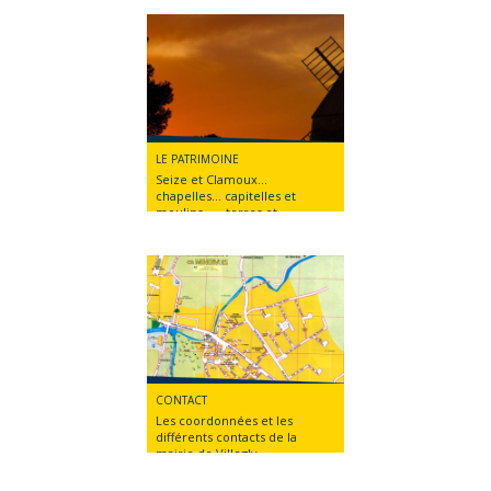
Maryvonne organise, au
commencement du
printemps et en été, de belles
ballades autour de notre
village, vous pouvez les
emprunter à votre guise
pendant toute l'année, voir les
plans
LE PATRIMOINE
Seize et Clamoux...
chapelles... capitelles et
moulins.......terres et
vignobles.... Montagne noire
et Canal du Midi... Nature et
splendeurs ornent notre cher
village dont le patrimoine
rural se dévoile et reste
authentique.
CONTACT
Les coordonnées et les
différents contacts de la
mairie de Villegly